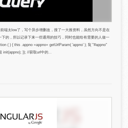
主前端太low了，写个异步增删改，搜了一大推资料，虽然方向不是在
一下的，所以记录下来一些通用的技巧，同时也能给有需要的人做一
ion ( ) { this .appno =appno= getUrlParam( 'appno' ); $( "#appno"
 init(appno); }); //获取url中的...