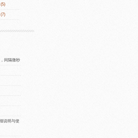
(5)
(7)
行两次，间隔微秒
南
nt详细说明与使