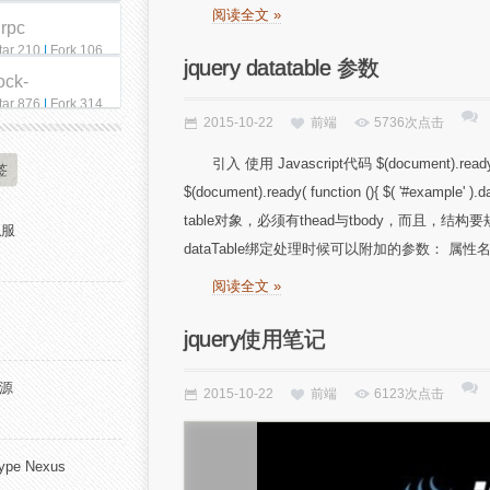
阅读全文 »
qrpc
tar 210
|
Fork 106
jquery datatable 参数
ock-
tar 876
|
Fork 314
2015-10-22
前端
5736次点击
引入 使用 Javascript代码 $(document).ready( f
签
$(document).ready( function (){ $( '#example
table对象，必须有thead与tbody，而且
私服
dataTable绑定处理时候可以附加的参数： 属性名称 取值范围 解
阅读全文 »
jquery使用笔记
开源
2015-10-22
前端
6123次点击
pe Nexus