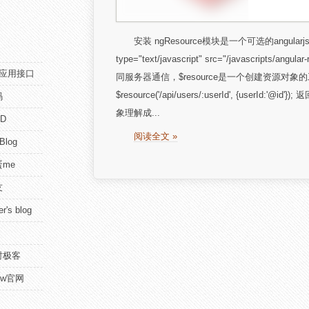
安装 ngResource模块是一个可选的angula
type="text/javascript" src="/javascripts
pi应用接口
同服务器通信，$resource是一个创建资源对象的
$resource('/api/users/:userId', {us
码
象理解成...
D
阅读全文 »
 Blog
me
友
r's blog
时极客
view官网