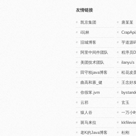
友情链接
凯京集团
唐某某
i玩林
CrapA
旧城博客
芋道源
阿里中间件团队
程序员D
美团技术团队
ilanyu's
田守枝java博客
松花皮蛋
曲高和寡_健
王念好
你假笨.jvm
bystande
云邪
玄玉
猿人谷
一万小
斑马来拉
kkfile
老K的Java博客
杜刚