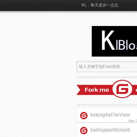
KL，每天进步一点点
keking/kkFileView
Star
kailing/partitionjob