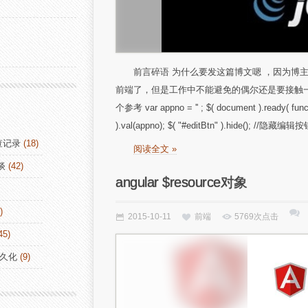
前言碎语 为什么要发这篇博文嗯 ，因为博
前端了，但是工作中不能避免的偶尔还是要接触
个参考 var appno = '' ; $( document ).ready( funct
).val(appno); $( "#editBtn" ).hide(); //隐藏编辑按钮
查记录
(18)
阅读全文 »
谈
(42)
angular $resource对象
)
2015-10-11
前端
5769次点击
45)
持久化
(9)