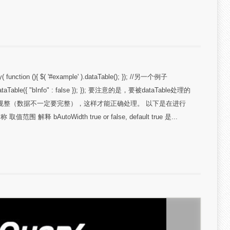
unction (){ $( '#example' ).dataTable(); }); //另一个例子
' ).dataTable({ "bInfo" : false }); }); 要注意的是，要被dataTable处理的
，结构要规整（数据不一定要完整），这样才能正确处理。 以下是在进行
释 bAutoWidth true or false, default true 是...