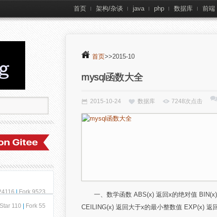
首页
架构/杂谈
java
php
数据库
前端
首页
>>2015-10
mysql函数大全
2015-10-24
数据库
7248次点击
 24116
|
Fork 9523
一、数学函数 ABS(x) 返回x的绝对值 BI
Star 110
|
Fork 55
CEILING(x) 返回大于x的最小整数值 EXP(x) 