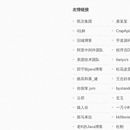
友情链接
凯京集团
唐某某
i玩林
CrapA
旧城博客
芋道源
阿里中间件团队
程序员D
美团技术团队
ilanyu's
田守枝java博客
松花皮蛋
曲高和寡_健
王念好
你假笨.jvm
bystande
云邪
玄玉
猿人谷
一万小
斑马来拉
kkfile
老K的Java博客
杜刚