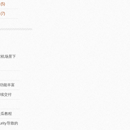
(5)
(7)
 节点宕机场景下
e，功能丰富
/持续交付
傻瓜教程
curity导致的