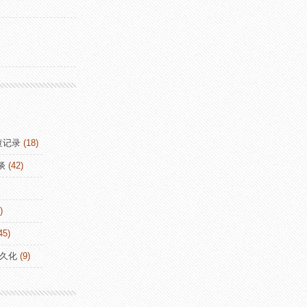
查记录
(18)
谈
(42)
)
45)
持久化
(9)