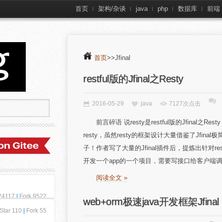
首页
架构/杂谈
java
php
数据库
前端
首页
>>Jfinal
restful版的Jfinal之Resty
2016-05-29
java
7127次点击
前言碎语 说resty是restful版的Jfina
resty，虽然resty的框架设计大量借鉴了Jfi
子！作者写了大量的Jfinal插件后，提炼出针对r
开发一个app的一个项目，需要写接口给客户端调用，而
阅读全文 »
 24117
|
Fork 9522
web+orm极速java开发框架Jfinal
Star 110
|
Fork 55