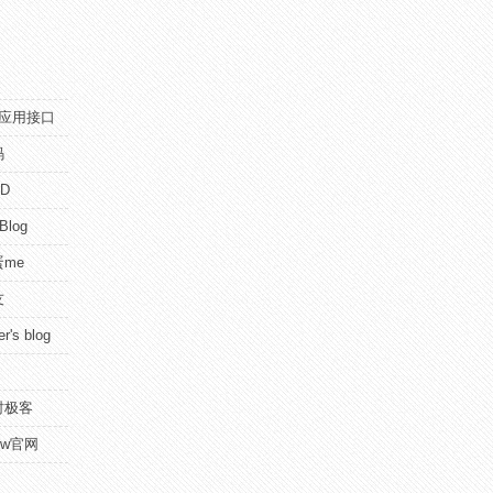
pi应用接口
码
D
 Blog
me
友
r's blog
时极客
view官网