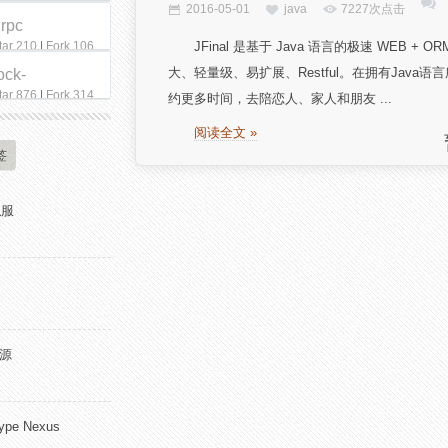
2016-05-01
java
7227次点击
qrpc
tar 210
|
Fork 106
JFinal 是基于 Java 语言的极速 WE
大、轻量级、易扩展、Restful。在拥有Java语
ock-
tar 876
|
Fork 314
约更多时间，去陪恋人、家人和朋友 ...
阅读全文 »
签
私服
开源
pe Nexus