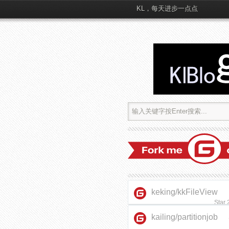
KL，每天进步一点点
keking/kkFileView
Star
kailing/partitionjob