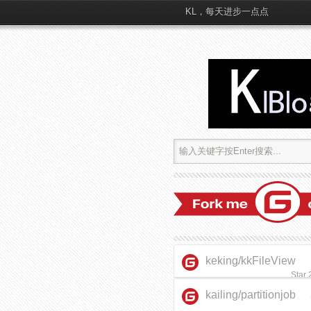
KL，每天进步一点点
keking/kkFileView
Star
kailing/partitionjob