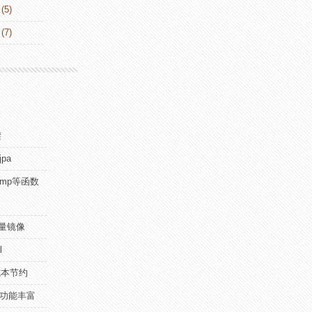
(5)
(7)
架
jpa
dump等函数
流量镜像
l
成本节约
e，功能丰富