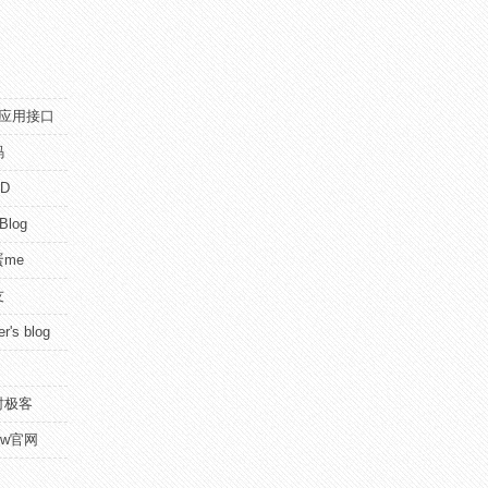
pi应用接口
码
D
 Blog
me
友
r's blog
时极客
view官网