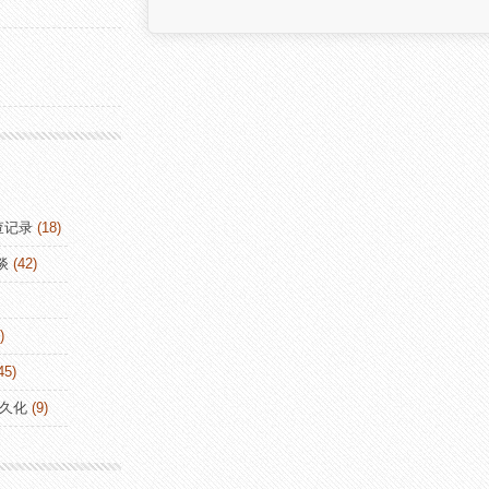
查记录
(18)
谈
(42)
)
45)
持久化
(9)