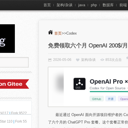
首页
架构/杂谈
java
php
数据库
前端
首页
>>Codex
免费领取六个月 OpenAI 200$/月
2026-05-06
架构/杂谈
853次点击
 24117
|
Fork 9522
最近通过 OpenAI 面向开源项目维护者的 Codex
Star 110
|
Fork 55
了六个月的 ChatGPT Pro 套餐。这个套餐