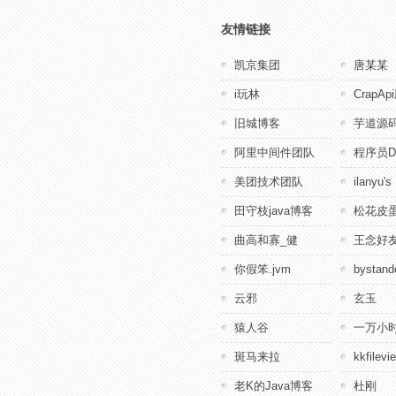
友情链接
凯京集团
唐某某
i玩林
CrapA
旧城博客
芋道源
阿里中间件团队
程序员D
美团技术团队
ilanyu's
田守枝java博客
松花皮蛋
曲高和寡_健
王念好
你假笨.jvm
bystande
云邪
玄玉
猿人谷
一万小
斑马来拉
kkfile
老K的Java博客
杜刚