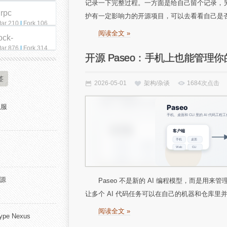
记录一下完整过程。一方面是给自己留个记录，
qrpc
护有一定影响力的开源项目，可以去看看自己是否符
tar 210
|
Fork 106
阅读全文 »
ock-
tar 876
|
Fork 314
开源 Paseo：手机上也能管理你的
签
2026-05-01
架构/杂谈
1684次点击
私服
开源
Paseo 不是新的 AI 编程模型，而是用来管理 Co
让多个 AI 代码任务可以在自己的机器和仓库里并行
阅读全文 »
pe Nexus