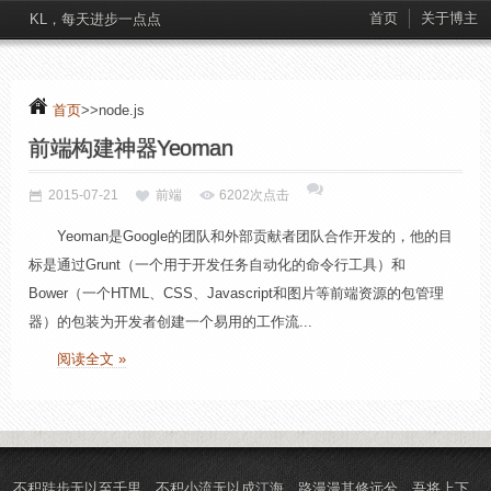
首页
关于博主
KL，每天进步一点点
首页
>>node.js
前端构建神器Yeoman
2015-07-21
前端
6202次点击
Yeoman是Google的团队和外部贡献者团队合作开发的，他的目
标是通过Grunt（一个用于开发任务自动化的命令行工具）和
Bower（一个HTML、CSS、Javascript和图片等前端资源的包管理
器）的包装为开发者创建一个易用的工作流...
阅读全文 »
不积跬步无以至千里，不积小流无以成江海，路漫漫其修远兮，吾将上下