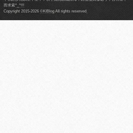
而求索
^_^!!!
Copyright 2015-2026
©KlBlog
All rights reserved
.