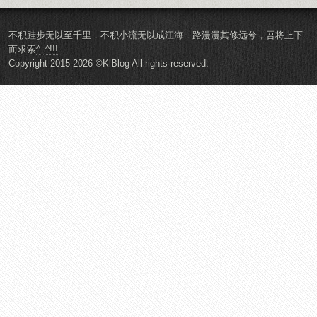
不积跬步无以至千里，不积小流无以成江海，路漫漫其修远兮，吾将上下
而求索
^_^!!!
Copyright 2015-2026
©KlBlog
All rights reserved
.