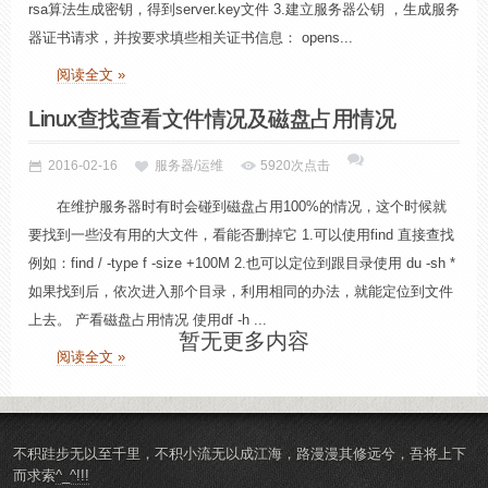
rsa算法生成密钥，得到server.key文件 3.建立服务器公钥 ，生成服务
器证书请求，并按要求填些相关证书信息： opens...
阅读全文 »
Linux查找查看文件情况及磁盘占用情况
2016-02-16
服务器/运维
5920次点击
在维护服务器时有时会碰到磁盘占用100%的情况，这个时候就
要找到一些没有用的大文件，看能否删掉它 1.可以使用find 直接查找
例如：find / -type f -size +100M 2.也可以定位到跟目录使用 du -sh *
如果找到后，依次进入那个目录，利用相同的办法，就能定位到文件
上去。 产看磁盘占用情况 使用df -h ...
暂无更多内容
阅读全文 »
不积跬步无以至千里，不积小流无以成江海，路漫漫其修远兮，吾将上下
而求索
^_^!!!