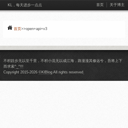
首页
关于博主
KL，每天进步一点点
首页
>>open+api+v3
不积跬步无以至千里，不积小流无以成江海，路漫漫其修远兮，吾将上下
而求索
^_^!!!
Copyright 2015-2026
©KlBlog
All rights reserved
.