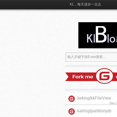
KL，每天进步一点点
keking/kkFileView
Star
kailing/partitionjob