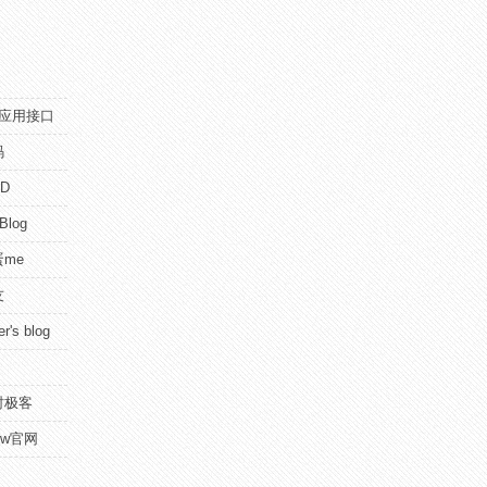
pi应用接口
码
D
 Blog
me
友
r's blog
时极客
view官网