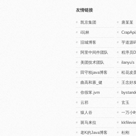
友情链接
凯京集团
唐某某
i玩林
CrapA
旧城博客
芋道源
阿里中间件团队
程序员D
美团技术团队
ilanyu's
田守枝java博客
松花皮蛋
曲高和寡_健
王念好
你假笨.jvm
bystande
云邪
玄玉
猿人谷
一万小
斑马来拉
kkfile
老K的Java博客
杜刚