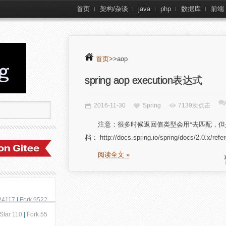
首页
架构/杂谈
java
php
数据库
前端
首页
>>aop
spring aop execution表达式
2016-11-30
Spring
7139次点击
注意：很多时候返回值类型会用*去匹配，但是
档： http://docs.spring.io/spring/docs/2.0.x/refe
阅读全文 »
 24117
|
Fork 9522
Star 110
|
Fork 55