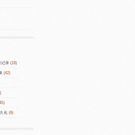
查记录
(18)
谈
(42)
)
45)
持久化
(9)