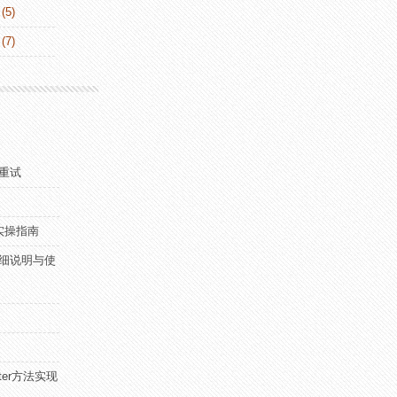
(5)
(7)
败重试
ile实操指南
nt详细说明与使
after方法实现