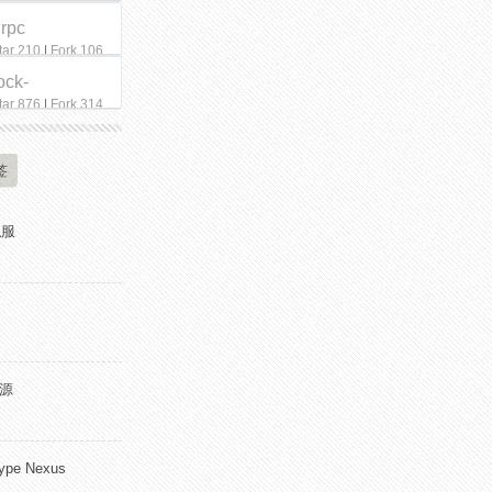
qrpc
tar 210
|
Fork 106
ock-
tar 876
|
Fork 314
签
私服
开源
pe Nexus