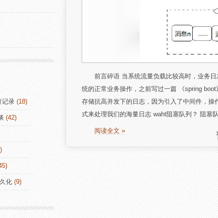
前言碎语 当系统流量负载比较高时，业务
统的正常业务操作，之前写过一篇 《spring boot
查记录
(18)
存储抗高并发下的日志，因为引入了中间件，操
式来处理我们的海量日志 waht阻塞队列？ 阻塞队列
谈
(42)
阅读全文 »
)
45)
持久化
(9)