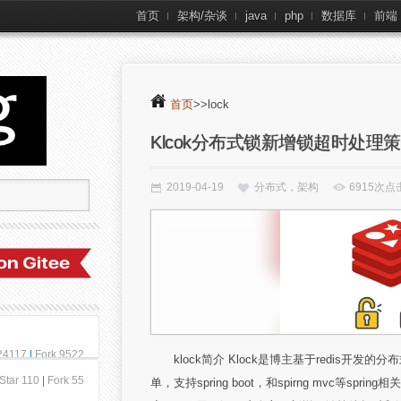
首页
架构/杂谈
java
php
数据库
前端
首页
>>lock
Klcok分布式锁新增锁超时处理
2019-04-19
分布式，架构
6915次点
 24117
|
Fork 9522
klock简介 Klock是博主基于redis开发的分
Star 110
|
Fork 55
单，支持spring boot，和spirng mvc等sp