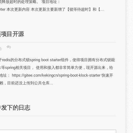
锁释放超时的处理策略。 项目地址：
ot-klock-starter 本次更新内容 本次更新主要新增了【锁等待超时】和【...
分布式锁项目开源
击
是一个基于redis的分布式锁spring boot starter组件，使得项目拥有分布式锁能
ng mvc等spring相关项目， 使用和接入都非常简单方便，现开源出来，给
gitee.com/kekingcn/spring-boot-klock-starter 快速开
er组件依赖，目前还没上传到公共仓库...
高并发下的日志