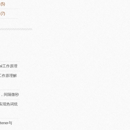
(5)
(7)
onal工作原理
th的工作原理解
行两次，间隔微秒
ka实现热词统
tener与