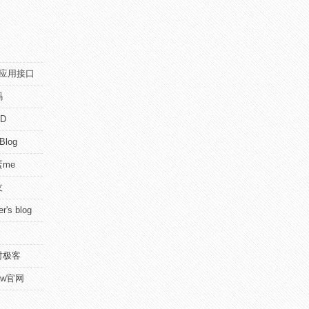
pi应用接口
码
D
 Blog
me
友
r's blog
时极客
view官网