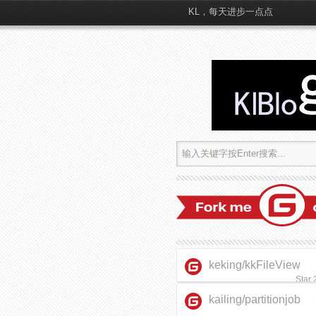
KL，每天进步一点点
keking/kkFileView
Star
kailing/partitionjob