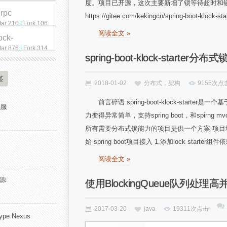
度。项目已开源，这次主要新增了锁等待超时和
qrpc
https://gitee.com/kekingcn/spring-bo
tar 210
|
Fork 106
阅读全文 »
ock-
tar 876
|
Fork 314
spring-boot-klock-starter
签
2018-01-02
分布式，架构
9155次点
前言碎语 spring-boot-klock-starter
私服
力变得异常简单，支持spring boot，和spir
所有需要分布式锁能力的项目提供一个方案 项目地址： https://
始 spring boot项目接入 1.添加lock start
阅读全文 »
开源
使用BlockingQueue队列处理
2017-03-20
java
19311次点击
pe Nexus