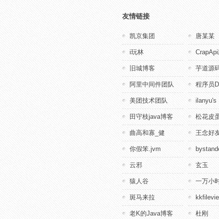
友情链接
凯京集团
唐某某
i玩林
CrapA
旧城博客
芋道源
阿里中间件团队
程序员D
美团技术团队
ilanyu's
田守枝java博客
松花皮蛋
曲高和寡_健
王念好
你假笨.jvm
bystande
云邪
玄玉
猿人谷
一万小
斑马来拉
kkfile
老K的Java博客
杜刚