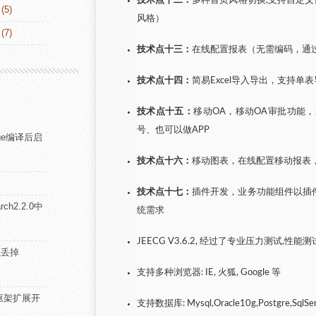
技术点十二：
多种首页风格切换,支持自定义首页风
(5)
风格）
(7)
技术点十三：
在线配置报表（无需编码，通
技术点十四：
简易Excel导入导出，支持
技术点十五：
移动OA，移动OA审批功能
号、也可以做APP
mage编译后启
技术点十六：
移动图表，在线配置移动报表
技术点十七：
插件开发，业务功能组件以插
rch2.2.0中
统需求
JEECG V3.6.2, 经过了专业压力测试
可以丢掉
支持多种浏览器: IE, 火狐, Google 等
的框架扩展开
支持数据库: Mysql,Oracle10g,Postgre,SqlSe