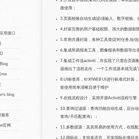
2.开发效率很高,采用代码生成器，单表数
接使用；
3.页面校验自动生成(必须输入、数字校验、
4.封装完善的用户基础权限、强大的数据权
pi应用接口
5.常用共通封装，各种工具类(定时任务,短信接
码
6.集成简易报表工具，图像报表和数据导出非常
D
7.集成工作流activiti，并实现了只需在
 Blog
器画出了流程走向，一个工作流基本就完成了
me
8.UI标签库，针对WEB UI进行标准式
友
签使用简单清晰且便于维护
r's blog
9.在线流程设计，采用开源Activiti流程
10.查询过滤器：查询功能自动生成，后台动
时极客
查询/不匹配查询）；
view官网
11.多数据源：及其简易的使用方式，在线
12.国际化：支持多语言，开发国际化项目