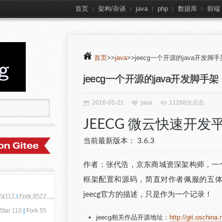
首页
架构/杂谈
java
php
数据库
前端
首页
>>
java
>>jeecg一个开源的java开发脚手
jeecg一个开源的java开发脚手架
2016-05-21
java
11268次点击
JEECG 微云快速开发
当前最新版本： 3.6.3
作者：张代浩，京东商城资深架构师，一
框架配置和源码，简直对作者佩服的五
jeecg官方的描述，只是作为一个记录！
 24117
|
Fork 9522
Star 110
|
Fork 55
jeecg相关作品开源地址：
http://git.oschina.