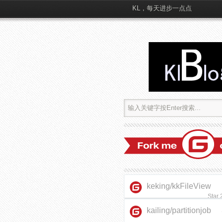
KL，每天进步一点点
keking/kkFileView
Star
kailing/partitionjob