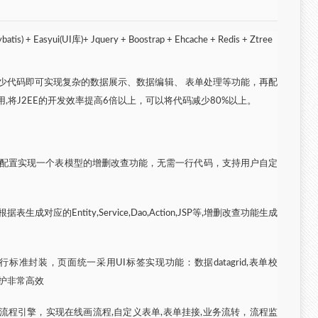
is) + Easyui(UI库)+ Jquery + Boostrap + Ehcache + Redis + Ztree
少代码即可实现复杂的数据展示、数据编辑、 表单处理等功能，再配
器的使用,将J2EE的开发效率提高6倍以上，可以将代码减少80%以上。
发(通过在线配置实现一个表模型的增删改查功能，无需一行代码，支持用户自定
对应的Entity,Service,Dao,Action,JSP等,增删改查功能生成
进行标准封装，页面统一采用UI标签实现功能：数据datagrid,表单校
发维护非常高效
iti流程引擎，实现在线画流程,自定义表单,表单挂接,业务流转，流程监