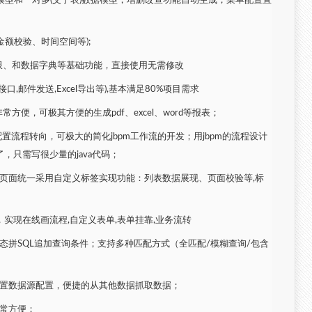
据模型和一对多(父子表)数据模型，增删改查功能自动生成，菜单配置直
金额校验、时间空间等);
限、和数据字典等基础功能，直接使用无需修改
口,邮件发送,Excel导出等),基本满足80%项目需求
方便，可极其方便的生成pdf、excel、word等报表；
页面配置流程转向，可极大的简化jbpm工作流的开发；用jbpm的流程设计
，只需写很少量的java代码；
封装，页面统一采用自定义标签实现功能：列表数据展现、页面校验等,标
引擎，实现在线画流程,自定义表单,表单挂靠,业务流转
态拼SQL追加查询条件；支持多种匹配方式（全匹配/模糊查询/包含
配置数据源配置，便捷的从其他数据抓取数据；
非常方便；