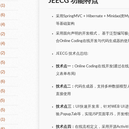
JEECG 功能特点
(1)
(6)
采用SpringMVC + Hibernate + Minidao(类Mybat
等基础架构
(4)
(2)
采用面向声明的开发模式， 基于泛型编写极
合Online Coding在线开发与代码生成
(4)
(2)
JEECG 技术点总结:
(5)
技术点一：
Online Coding在线开
(2)
义表单布局)
(6)
技术点二：
代码生成器，支持多种数据模型,根据表生成
(5)
直接使用
(5)
技术点三：
UI快速开发库，针对WEB UI
(5)
验,Popup,Tab等，实现JSP页面零JS，开
(1)
技术点四：
在线流程定义，采用开源Activ
(6)