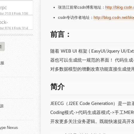
qrpc
张浩江前辈csdn博客地址：
http://blog.csdn
tar 210
|
Fork 106
csdn专访作者地址：
http://blog.csdn.net/bl
ock-
tar 876
|
Fork 314
前言：
签
随着 WEB UI 框架 ( EasyUI/Jque
器也可以生成统一规范的界面！ 代码生成
私服
对多数据模型的增删改查功能直接生成使用
简介
JEECG（J2EE Code Generatio
开源
Coding模式->代码生成器模式->手工M
开发更多关注业务逻辑。既能快速提高开
pe Nexus