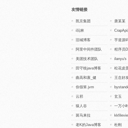
友情链接
凯京集团
唐某某
i玩林
CrapA
旧城博客
芋道源
阿里中间件团队
程序员D
美团技术团队
ilanyu's
田守枝java博客
松花皮蛋
曲高和寡_健
王念好
你假笨.jvm
bystande
云邪
玄玉
猿人谷
一万小
斑马来拉
kkfile
老K的Java博客
杜刚