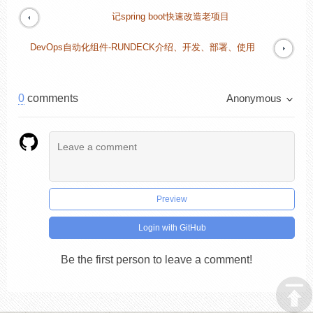
记spring boot快速改造老项目
DevOps自动化组件-RUNDECK介绍、开发、部署、使用
0
comments
Anonymous
Preview
Login with GitHub
Be the first person to leave a comment!