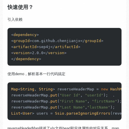
快速使用？
引入依赖
<
dependency
>
<
groupId
>
com.github.chenjianjx
</
groupId
>
<
artifactId
>
sep4j
</
artifactId
>
<
version
>
2.0.0
</
version
>
</
dependency
>
使用demo，解析基本一行代码搞定
Map
<
String
, 
String
> reverseHeaderMap = 
new
HashMap
<
reverseHeaderMap.
put
(
"User Id"
, 
"userId"
);  .

reverseHeaderMap.
put
(
"First Name"
, 
"firstName"
);

reverseHeaderMap.
put
(
"Last Name"
,
"lastName"
List
<
User
> users = 
Ssio
.
parseIgnoringErrors
(reverse
reverseHeaderMap描述了xls文件head和实体属性的对应关系，map