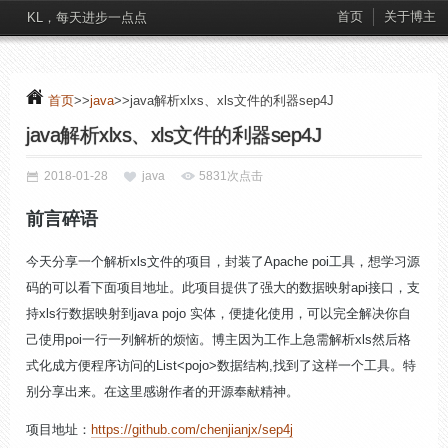
首页
关于博主
KL，每天进步一点点
首页
>>
java
>>java解析xlxs、xls文件的利器sep4J
java解析xlxs、xls文件的利器sep4J
2018-01-28
java
5831次点击
前言碎语
今天分享一个解析xls文件的项目，封装了Apache poi工具，想学习源
码的可以看下面项目地址。此项目提供了强大的数据映射api接口，支
持xls行数据映射到java pojo 实体，便捷化使用，可以完全解决你自
己使用poi一行一列解析的烦恼。博主因为工作上急需解析xls然后格
式化成方便程序访问的List<pojo>数据结构,找到了这样一个工具。特
别分享出来。在这里感谢作者的开源奉献精神。
项目地址：
https://github.com/chenjianjx/sep4j