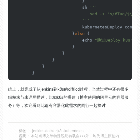
                            }

                            sh 
''
'

                               sed -i "s/#Tag/${Tag
                            '
''
                            kubernetesDeploy 
config
                        }
else
 {

                            echo 
"跳过Deploy k8s"
                        }

                    }

                }

            }

综上，就完成了从jenkins到k8s的ci和cd过程，当然过程中还有很多
细枝末节未详尽描述，比如k8s的搭建（博主使用的阿里云的容器服
务）等，欢迎看到此篇有容器化此需求的同行一起探讨
标签:
jenkins
,
docker
,
k8s
,
kubernetes
说明： 本站点博文除特殊说明转载自xxx外，均为博主原创内