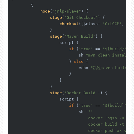
        {

node
(
"jnlp-slave"
) {

stage
(
'Git Checkout'
) {

checkout
([
$class
: 
'GitSCM'
, 
bra
                }

stage
(
'Maven Build'
) {

                    script {

if
 (
'true'
 == 
"${build}"
) {

                            sh 
"mvn clean install -
                        } 
else
 {

                            echo 
"跳过maven build"
                        }

                    }

                }

stage
(
'Docker Build '
) {

                    script {

if
 (
'true'
 == 
"${build}"
) {

                            sh 
''
'

                                docker login -u it_
                                docker build -t xx-
                                docker push xx-vpc.