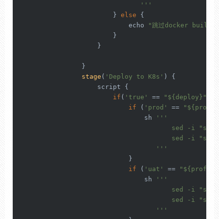
                               '
''
                        } 
else
 {

                            echo 
"跳过docker build"
                        }

                    }

                }

stage
(
'Deploy to K8s'
) {

                    script {

if
(
'true'
 == 
"${deploy}"
){

if
 (
'prod'
 == 
"${profil
                                sh 
''
'

                                       sed -i "s/#n
                                       sed -i "s%#r
                                   '
''
                            }

if
 (
'uat'
 == 
"${profile
                                sh 
''
'

                                       sed -i "s/#n
                                       sed -i "s%#r
                                   '
''