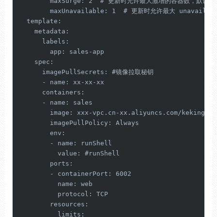
        maxSurge: 2  # 更新时允许最大激增的容器数，默认 re
        maxUnavailable: 1  # 更新时允许最大 unavaila
  template:

    metadata:

      labels:

        app: sales-app

    spec:

      imagePullSecrets: #镜像拉取秘钥

      - name: xx-xx-xx

      containers:

      - name: sales

        image: xxx-vpc.cn-xx.aliyuncs.com/keking/sa
        imagePullPolicy: Always

        env:

        - name: runShell

          value: #runShell

        ports:

        - containerPort: 6002

          name: web

          protocol: TCP

        resources:

          limits:
