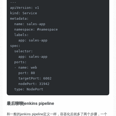
---

apiVersion: v1

kind: Service

metadata:

  name: sales-app

  namespace: #namespace

  labels:

    app: sales-app

spec:

  selector:

    app: sales-app

  ports:

  - name: web

    port: 80

    targetPort: 6002

    nodePort: 31942

  type: NodePort
最后聊聊jenkins pipeline
和一般的jenkins pipeline定义一样，容器化后就多了两个步骤，一个