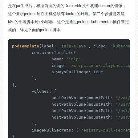
是在jar生成后，根据前面的讲的Dockerfile文件构建docker的镜像，
这个要求jenkins所在主机必须有docker的环境。第二个步骤是发送
k8s的部署脚本到k8s容器，这个是通过jenkins kuberneetes插件来完
成的，详见下面的jenkins脚本
podTemplate
(
label: 
'jnlp-slave'
, cloud: 
'kubernetes
        containerTemplate(

                name: 
'jnlp'
,

                image: 
'xx-vpc.cn-xx.aliyuncs.com/k
                alwaysPullImage: 
true
        ),

],

        volumes: [

                hostPathVolume(mountPath: 
'/var/run
                hostPathVolume(mountPath: 
'/usr/bin
                hostPathVolume(mountPath: 
'/usr/loc
                hostPathVolume(mountPath: 
'/usr/loc
        ],

        imagePullSecrets: [
'registry-pull-secret'
)
