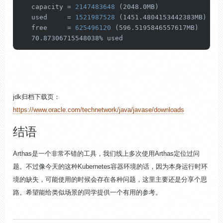
   capacity =
 2147483648 
(2048.0MB)

   used     =
 1521987528 
(1451.4804153442383MB)

   free     =
 625496120 
(596.5195846557617MB)

   70.87306715548038% used
jdk归档下载页：
https://www.oracle.com/technetwork/java/javase/downloads
结语
Arthas是一个非常不错的工具，我们线上多次使用Arthas定位过问
题。不过像今天的这种Kubernetes容器环境的话，因为本身运行时环
境的缺失，可能使用的时候会存在各种问题，这里主要还是分享个思
路。希望能给类似场景的同学提供一个有用的参考。