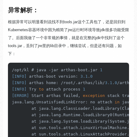
异常解析：
根据异常可以明显看到说找不到tools.jar这个工具包了，还是回归到
Kubernetes容器环境中因为精简了jre运行时环境导致jdk很多功能受限
了。后面我做了一个非常规的事情，就是在完整的jdk中找到了这个
tools.jar，丢到了jre里的lib目录中，继续尝试，但是还有问题，如
下：
/opt/kl # java -jar arthas-boot.jar 
1
[INFO]
 arthas-boot version: 
3.1
.
0
[INFO]
 arthas home: /root/.arthas/lib/
3.1
.
0
[INFO]
 Try 
to
 attach process 
1
[ERROR]
 Start arthas failed, 
exception
 stack trace:

java.lang.UnsatisfiedLinkError: no attach 
in
 java.l
        at java.lang.
ClassLoader
.
load
Library(ClassL
        at java.lang.
Runtime
.
load
Library0(Runtime.
j
        at java.lang.
System
.
load
Library(System.
java
        at sun.tools.attach.LinuxVirtualMachine.<cl
        at sun.tools.attach.
LinuxAttachProvider
.
att