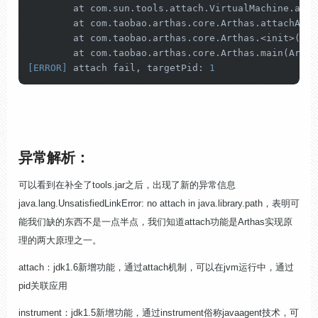
        at com.sun.tools.attach.
VirtualMachine
.
atta
        at com.taobao.arthas.core.
Arthas
.
attach
Agen
        at com.taobao.arthas.core.Arthas.<init>(
Art
        at com.taobao.arthas.core.
Arthas
.
main(
Artha
[ERROR]
 attach fail, targetPid: 
1
异常解析：
可以看到在补全了tools.jar之后，出现了新的异常信息
java.lang.UnsatisfiedLinkError: no attach in java.library.path，表明可
能我们缺的东西不是一点半点，我们知道attach功能是Arthas实现原
理的两大原理之一。
attach：jdk1.6新增功能，通过attach机制，可以在jvm运行中，通过
pid关联应用
instrument：jdk1.5新增功能，通过instrument俗称javaagent技术，可