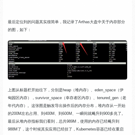
最后定位到的问题其实很简单，我记录了Arthas大盘中关于内存部分
的图，如下：
上图从标题栏开始往下，分别是heap（堆内存）、eden_space（伊
甸园区内存），survivor_space（幸存者区内存）、tenured_gen（老
年代内存）。这张图是触发导出操作后的内存分布，堆内存从一开始
的200M左右占用、到400M、到600M、一瞬间就飚升到900多兆了。
最后从堆内存指标我们看到，总共989M，使用的内存已经飚升到
988M了，这个时候其实应用已经挂了，Kubernetes容器已经在重启