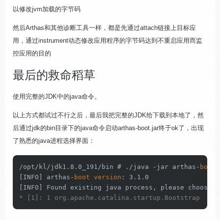
以修改jvm加载的字节码
然后Arthas和其他诊断工具一样，都是先通过attach链接上目标应
用，通过instrument动态修改应用程序的字节码达到不重启应用而监
控应用的目的
最后的救命稻草
使用完整的JDK中的java命令。
以上方式都试过不行之后，最后我把完整的JDK给下载到本地了，然
后通过jdk的bin目录下的java命令启动arthas-boot.jar终于ok了，出现
了熟悉的java进程选择界面：
/opt/kl/jdk1.8.0_191/bin # ./java -jar arthas-
boot
.
[INFO] arthas-
boot
version
: 3.1.0

[INFO] Found existing java process, please choose 
o
* [1]: 1 org.apache.catalina.startup.Bootstrap