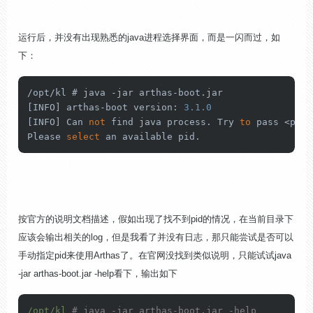
运行后，并没有出现熟悉的java进程选择界面，而是一闪而过，如
下：
/
opt
/
kl # java 
-
jar arthas
-
boot.jar

[INFO] arthas
-
boot version: 
3.1
.0
[INFO] Can 
not
 find java process. Try 
to
 pass 
<
pid
>
Please 
select
 an available pid.
按官方的说明文档描述，假如出现了找不到pid的情况，在当前目录下
应该会输出相关的log，但是我看了并没有日志，那只能尝试是否可以
手动指定pid来使用Arthas了。在官网没找到类似说明，只能试试java
-jar arthas-boot.jar -help看下，输出如下
/opt/kl
# java -jar arthas-boot.jar -help