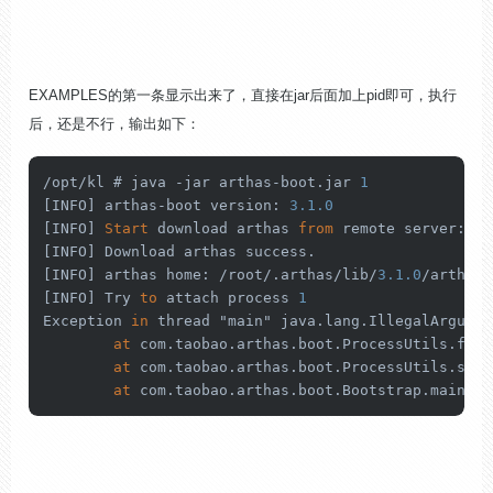
EXAMPLES的第一条显示出来了，直接在jar后面加上pid即可，执行
后，还是不行，输出如下：
/
opt
/
kl # java 
-
jar arthas
-
boot.jar 
1
[INFO] arthas
-
boot version: 
3.1
.0
[INFO] 
Start
 download arthas 
from
 remote server: ht
[INFO] Download arthas success.

[INFO] arthas home: 
/
root
/
.arthas
/
lib
/
3.1
.0
/
arthas

[INFO] Try 
to
 attach process 
1
Exception 
in
 thread "main" java.lang.IllegalArgumen
at
 com.taobao.arthas.boot.ProcessUtils.find
at
 com.taobao.arthas.boot.ProcessUtils.star
at
 com.taobao.arthas.boot.Bootstrap.main(Bo