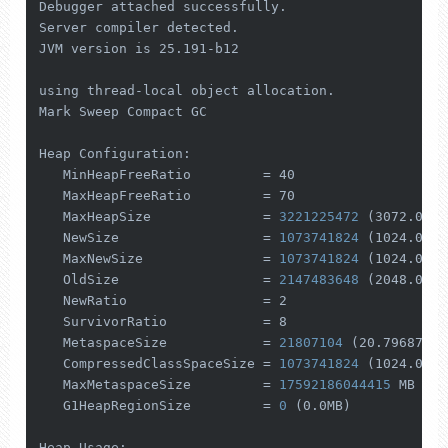
Debugger attached successfully.

Server compiler detected.

JVM version is 25.191-b12

using thread-local object allocation.

Mark Sweep Compact GC

Heap Configuration:

   MinHeapFreeRatio         = 40

   MaxHeapFreeRatio         = 70

   MaxHeapSize              =
 3221225472 
(3072.0MB)

   NewSize                  =
 1073741824 
(1024.0MB)

   MaxNewSize               =
 1073741824 
(1024.0MB)

   OldSize                  =
 2147483648 
(2048.0MB)

   NewRatio                 = 2

   SurvivorRatio            = 8

   MetaspaceSize            =
 21807104 
(20.796875MB)
   CompressedClassSpaceSize =
 1073741824 
(1024.0MB)

   MaxMetaspaceSize         =
 17592186044415 
MB

   G1HeapRegionSize         =
 0 
(0.0MB)

Heap Usage:
