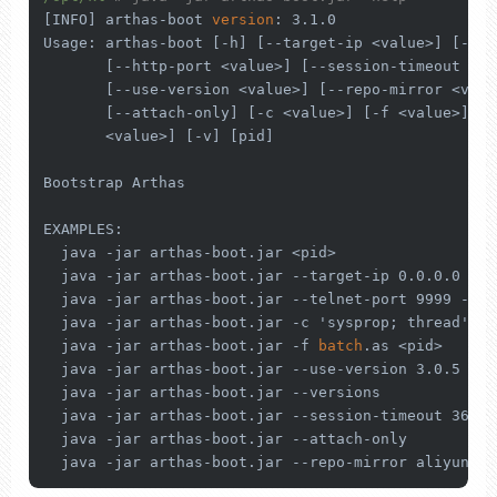
[INFO] arthas-boot 
version
: 3.1.0

Usage: arthas-boot [-h] [
--target-ip
 <value>] [
--te
       [
--http-port
 <value>] [
--session-timeout
 <va
       [
--use-version
 <value>] [
--repo-mirror
 <valu
       [
--attach-only
] [-c <value>] [-f <value>] [
-
       <value>] [-v] [pid]

Bootstrap Arthas

EXAMPLES:

  java -jar arthas-boot.jar <pid>

  java -jar arthas-boot.jar 
--target-ip
 0.0.0.0

  java -jar arthas-boot.jar 
--telnet-port
 9999 
--ht
  java -jar arthas-boot.jar -c 'sysprop; thread' <pi
  java -jar arthas-boot.jar -f 
batch
.as <pid>

  java -jar arthas-boot.jar 
--use-version
 3.0.5

  java -jar arthas-boot.jar 
--versions
  java -jar arthas-boot.jar 
--session-timeout
 3600

  java -jar arthas-boot.jar 
--attach-only
  java -jar arthas-boot.jar 
--repo-mirror
 aliyun 
--