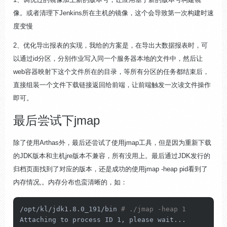
像。或者清理下Jenkins所在主机的镜像，这个会导致第一次构建时速
度变慢
2、优化导出报表的实现，我给的方案是，在导出大数据报表时，可
以通过id分区，分别作业写入同一个服务器本地的文件中，然后让
web容器映射下这个文件所在的目录，等所有分区的任务都结束后，
直接组装一个文件下载链接返回给前端，让前端触发一次读文件操作
即可。
最后尝试下jmap
除了使用Arthas外，最后还尝试了使用jmap工具，但是因为重新下载
的JDK版本和主机jre版本不兼容，所有没用上。最后通过JDK发行的
归档页面找到了对应的版本，还是成功的使用jmap -heap pid看到了
内存情况,。内存分布也蛮清晰的，如：
/opt/kl/jdk1.8.0_191/bin 
# ./jmap -heap 1
Attaching to process ID 1, please wait...
