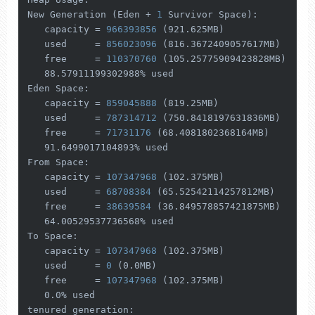
New Generation (Eden +
 1 
Survivor Space):

   capacity =
 966393856 
(921.625MB)

   used     =
 856023096 
(816.3672409057617MB)

   free     =
 110370760 
(105.25775909423828MB)

   88.57911199302988% used

Eden Space:

   capacity =
 859045888 
(819.25MB)

   used     =
 787314712 
(750.8418197631836MB)

   free     =
 71731176 
(68.4081802368164MB)

   91.6499017104893% used

From Space:

   capacity =
 107347968 
(102.375MB)

   used     =
 68708384 
(65.52542114257812MB)

   free     =
 38639584 
(36.849578857421875MB)

   64.00529537736568% used

To Space:

   capacity =
 107347968 
(102.375MB)

   used     =
 0 
(0.0MB)

   free     =
 107347968 
(102.375MB)

   0.0% used

tenured generation:
