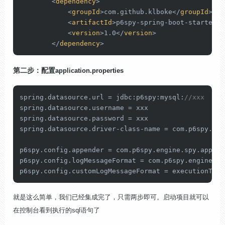
<
dependency
>
<
groupId
>
com.github.klboke
</
groupId
>
<
artifactId
>
p6spy-spring-boot-starter
</
<
version
>
1.0
</
version
>
</
dependency
>
第二步：配置
application.properties
spring.datasource.url = jdbc:p6spy:mysql:
//xxx
spring.datasource.username = xxx

spring.datasource.password = xxx

spring.datasource.driver-class-name = com.p6spy.eng
p6spy.config.appender = com.p6spy.engine.spy.append
p6spy.config.logMessageFormat = com.p6spy.engine.sp
p6spy.config.customLogMessageFormat = executionTim
就是这么简单，我们已经集成完了，只需两步即可。启动项目就可以
在控制台看到执行的sql语句了