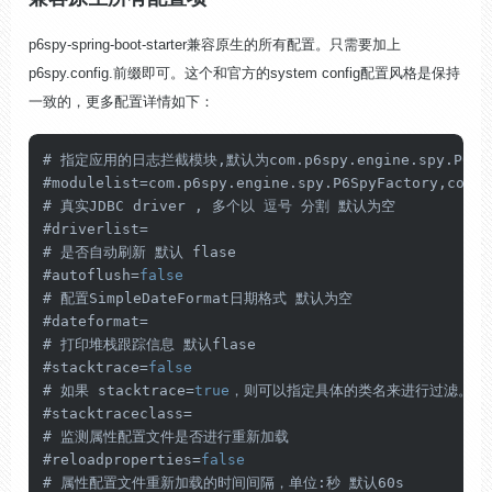
p6spy-spring-boot-starter兼容原生的所有配置。只需要加上
p6spy.config.
前缀即可。
这个和官方的system config配置风格是保持
一致的，更多配置详情如下：
# 指定应用的日志拦截模块,默认为com.p6spy.engine.spy.P6SpyF
#modulelist=com.p6spy.engine.spy.P6SpyFactory,com.p
# 真实JDBC driver , 多个以 逗号 分割 默认为空

#driverlist=

# 是否自动刷新 默认 flase

#autoflush=
false
# 配置SimpleDateFormat日期格式 默认为空

#dateformat=

# 打印堆栈跟踪信息 默认flase

#stacktrace=
false
# 如果 stacktrace=
true
，则可以指定具体的类名来进行过滤。

#stacktraceclass=

# 监测属性配置文件是否进行重新加载

#reloadproperties=
false
# 属性配置文件重新加载的时间间隔，单位:秒 默认60s
