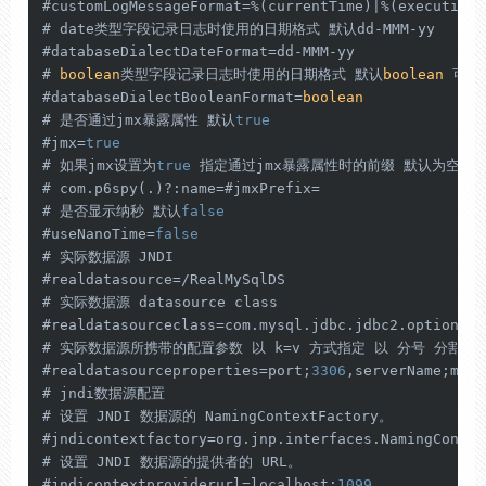
#customLogMessageFormat=%(currentTime)|%(executionT
# date类型字段记录日志时使用的日期格式 默认dd-MMM-yy

#databaseDialectDateFormat=dd-MMM-yy

# 
boolean
类型字段记录日志时使用的日期格式 默认
boolean
 可选值
#databaseDialectBooleanFormat=
boolean
# 是否通过jmx暴露属性 默认
true
#jmx=
true
# 如果jmx设置为
true
 指定通过jmx暴露属性时的前缀 默认为空

# com.p6spy(.)?:name=#jmxPrefix=

# 是否显示纳秒 默认
false
#useNanoTime=
false
# 实际数据源 JNDI

#realdatasource=/RealMySqlDS

# 实际数据源 datasource class

#realdatasourceclass=com.mysql.jdbc.jdbc2.optional.
# 实际数据源所携带的配置参数 以 k=v 方式指定 以 分号 分割

#realdatasourceproperties=port;
3306
,serverName;myho
# jndi数据源配置 

# 设置 JNDI 数据源的 NamingContextFactory。 

#jndicontextfactory=org.jnp.interfaces.NamingContex
# 设置 JNDI 数据源的提供者的 URL。 

#jndicontextproviderurl=localhost:
1099