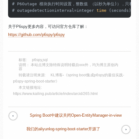
# P6Outage 模块执行时间设置，整数值 （以秒为单位)），只有当超
# outagedetectioninterval=integer 
time
(seconds)
关于P6spy更多内容，可访问官方仓库了解：
https://github.com/p6spy/p6spy
标签:
p6spy
,
sql
说明： 本站点博文除特殊说明转载自xxx外，均为博主原创内
容
转载请注明来源:
KL博客
-
《spring boot集成p6spy的最佳实践-
p6spy-spring-boot-starter》
本文链接地址:
https://www.kailing.pub/article/index/arcid/265.html
Spring Boot中建议关闭Open-EntityManager-in-view
我们的aliyunlog-spring-boot-starter开源了