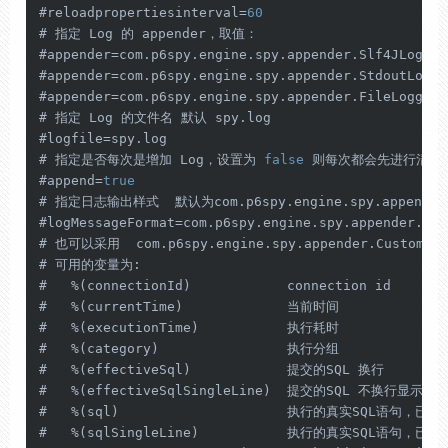
#reloadpropertiesinterval=
60
# 指定 Log 的 appender，取值：

#appender=com.p6spy.engine.spy.appender.Slf4JLogger

#appender=com.p6spy.engine.spy.appender.StdoutLogger
#appender=com.p6spy.engine.spy.appender.FileLogger

# 指定 Log 的文件名 默认 spy.log

#logfile=spy.log

# 指定是否每次是增加 Log，设置为 
false
 则每次都会先进行清空
#append=
true
# 指定日志输出样式  默认为com.p6spy.engine.spy.appender
#logMessageFormat=com.p6spy.engine.spy.appender.Sin
# 也可以采用  com.p6spy.engine.spy.appender.CustomLin
# 可用的变量为:

#   %(connectionId)            connection id

#   %(currentTime)             当前时间

#   %(executionTime)           执行耗时

#   %(category)                执行分组

#   %(effectiveSql)            提交的SQL 换行

#   %(effectiveSqlSingleLine)  提交的SQL 不换行显示

#   %(sql)                     执行的真实SQL语句，已替
#   %(sqlSingleLine)           执行的真实SQL语句，