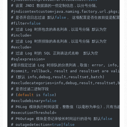
# 设置 JNDI 数据源的一些定制信息，以分号分隔。 

#jndicontextcustom=java.naming.factory.url.pkgs;org
# 是否开启日志过滤 默认
false
， 这项配置是否生效前提是配置了 inclu
#filter=
false
# 过滤 Log 时所包含的表名列表，以逗号分隔 默认为空

#include=

# 过滤 Log 时所排除的表名列表，以逗号分隔 默认为空

#exclude=

# 过滤 Log 时的 SQL 正则表达式名称  默认为空

#sqlexpression=

#显示指定过滤 Log 时排队的分类列表，取值: error, info, batch,
#commit, rollback, result and resultset are valid va
# (默认 info,debug,result,resultset,batch)

#excludecategories=info,debug,result,resultset,batch
# 是否过滤二进制字段

# (
default
 is 
false
)

#excludebinary=
false
# P6Log 模块执行时间设置，整数值 (以毫秒为单位)，只有当超过
#executionThreshold=

# P6Outage 模块是否记录较长时间运行的语句 默认
false
# outagedetection=
true
|
false