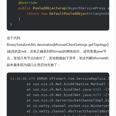
@Override
public
PooledObjectwrap
(AsynchServiceProxy asyn
return
new
DefaultPooledObject
<>(asynchServ
    }

这个代码
BinarySerializeUtils.deserialize(bftsmartClientSettings.getTopology()
)返回的是null，没有正确拿到Bftsmart的网络拓扑。进而查看peer节
点，发现只有节点0成功了，其他都抛如下异常，初步判断bftsmart的
副本服务因为端口占用启动失败了：
11
:
36
:
48.479
 ERROR bftsmart.tom.ServiceReplica 
247
 
	at sun.nio.ch.Net.bind0(Native Method) ~[?:
	at sun.nio.ch.Net.bind(Net.java:
433
) ~[?:
1.
	at sun.nio.ch.Net.bind(Net.java:
425
) ~[?:
1.
	at sun.nio.ch.ServerSocketChannelImpl.bind
	at io.netty.channel.socket.nio.NioServerSo
	at io.netty.channel.AbstractChannel$Abstra