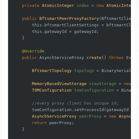
private
AtomicInteger
index
=
new
AtomicInteger
public
BftsmartPeerProxyFactory
(BftsmartClientS
this
.bftsmartClientSettings = bftsmartClien
this
.gatewayId = gatewayId;

    }

@Override
public
 AsynchServiceProxy 
create
()
throws
 Excep
BftsmartTopology
topology
=
 BinarySerialize
MemoryBasedViewStorage
viewStorage
=
new
Me
TOMConfiguration
tomConfiguration
=
 BinaryS
//every proxy client has unique id;
        tomConfiguration.setProcessId(gatewayId + i
AsynchServiceProxy
peerProxy
=
new
AsynchSe
return
 peerProxy;

    }
