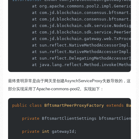
	at org.apache.commons.pool2.impl.GenericOb
	at com.jd.blockchain.consensus.bftsmart.cl
	at com.jd.blockchain.consensus.bftsmart.cl
	at com.jd.blockchain.sdk.service.NodeSigni
	at com.jd.blockchain.sdk.service.PeerServi
	at com.jd.blockchain.gateway.web.TxProcess
	at sun.reflect.NativeMethodAccessorImpl.in
	at sun.reflect.NativeMethodAccessorImpl.in
	at sun.reflect.DelegatingMethodAccessorImp
	at java.lang.reflect.Method.invoke(Method.j
最终查明异常是由于网关里创建AsynchServiceProxy失败导致的，这
部分实现采用了Apache-commons-pool2。实现如下：
public
class
BftsmartPeerProxyFactory
extends
BaseP
private
 BftsmartClientSettings bftsmartClientSe
private
int
 gatewayId;
