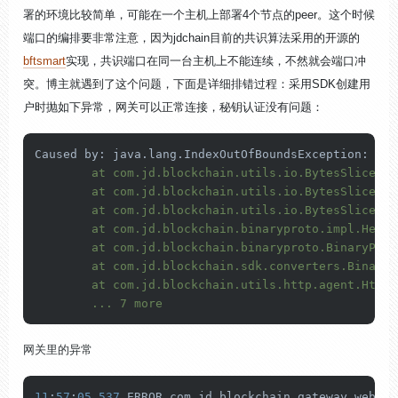
署的环境比较简单，可能在一个主机上部署4个节点的peer。这个时候
端口的编排要非常注意，因为jdchain目前的共识算法采用的开源的
bftsmart
实现，共识端口在同一台主机上不能连续，不然就会端口冲
突。博主就遇到了这个问题，下面是详细排错过程：采用SDK创建用
户时抛如下异常，网关可以正常连接，秘钥认证没有问题：
Caused by: java.lang.IndexOutOfBoundsException: The
	at com.jd.blockchain.utils.io.BytesSlice.checkBoundary(BytesSlice.java:174)

	at com.jd.blockchain.utils.io.BytesSlice.getInt(BytesSlice.java:97)

	at com.jd.blockchain.utils.io.BytesSlice.getInt(BytesSlice.java:86)

	at com.jd.blockchain.binaryproto.impl.HeaderEncoder.resolveCode(HeaderEncoder.java:71)

	at com.jd.blockchain.binaryproto.BinaryProtocol.decode(BinaryProtocol.java:41)

	at com.jd.blockchain.sdk.converters.BinarySerializeResponseConverter.getResponse(BinarySerializeResponseConverter.java:33)

	at com.jd.blockchain.utils.http.agent.HttpServiceAgent.invoke(HttpServiceAgent.java:587)

	... 7 more
网关里的异常
11
:
57
:
05.537
 ERROR com.jd.blockchain.gateway.web.Ga