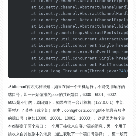
	at io.netty.channel.DefaultChannelPipeline
	at io.netty.channel.AbstractChannelHandler
	at io.netty.channel.AbstractChannelHandler
	at io.netty.channel.DefaultChannelPipeline
	at io.netty.channel.AbstractChannel.bind(A
	at io.netty.bootstrap.AbstractBootstrap$
2.
r
	at io.netty.util.concurrent.AbstractEventE
	at io.netty.util.concurrent.SingleThreadEv
	at io.netty.channel.nio.NioEventLoop.run(N
	at io.netty.util.concurrent.SingleThreadEv
	at io.netty.util.concurrent.FastThreadLoca
	at java.lang.Thread.run(Thread.java:
748
) ~[
从bftsmart官方文档得知，如果在同一个主机运行，不能使用顺序的
端口号，即一开始编排的peer的共识端口，6000、6001、6002、
6003是不行的，原因如下：如果在同一台计算机（127.0.0.1）中部
署/执行了某些（或全部）副本，config/hosts.config则不能具有顺序
的端口号（例如10000、10001、10002、10003）。这是因为每个副
本都绑定了两个端口：一个用于接收来自客户端的消息，另一个用于
接收来自其他副本的消息（通过获取下一个端口号选择） 。更一般而