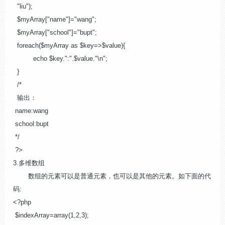
"liu");
$myArray["name"]="wang";
$myArray["school"]="bupt";
foreach($myArray as $key=>$value){
echo $key.":".$value."\n";
}
/*
输出：
name:wang
school:bupt
*/
?>
3.多维数组
数组的元素可以是普通元素，也可以是其他的元素。如下面的代
码:
<?php
$indexArray=array(1,2,3);