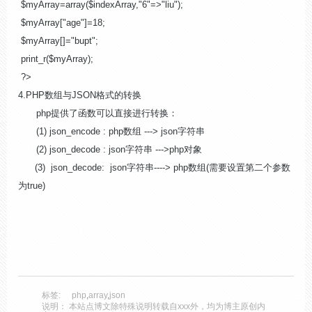
$myArray=array($indexArray,"6"=>"liu");
$myArray["age"]=18;
$myArray[]="bupt";
print_r($myArray);
?>
4.PHP数组与JSON格式的转换
php提供了函数可以直接进行转换：
(1) json_encode : php数组 ---> json字符串
(2) json_decode : json字符串 --->php对象
(3) json_decode: json字符串----> php数组(需要设置第二个参数
为true)
标签:
php
,
array
,
json
说明： 本站点博文除特殊说明转载自xxx外，均为博主原创内