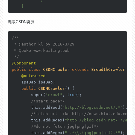
    }
爬取CSDN资源
/**

 * 
@author
 kl by 2016/3/29

 * 
@boke
 www.kailing.pub

 */
@Component
public
class
CSDNCrawler
extends
BreadthCrawler
 {

@Autowired
    IpaDao ipaDao;

public
CSDNCrawler
()
 {

super
(
"crawl"
, 
true
);

/*start page*/
this
.addSeed(
"http://blog.csdn.net/.*"
);
//
/*fetch url like http://news.hfut.edu.cn/sh
this
.addRegex(
"http://blog.csdn.net/.*/arti
/*do not fetch jpg|png|gif*/
this
.addRegex(
"-.*\\.(jpg|png|gif).*"
);
