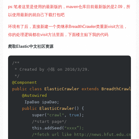
ps:笔者这里是使用的最新版的，maven仓库目前最新版的是2.09，所
以使用最新的就自己下载打包吧
环境有了后，直接新建一个类继承
BreadthCrawler类重新
visit方法，
你的处理逻辑都在visit方法里面，下面楼主贴下我的代码
爬取Elastic中文社区资源
/**

 * Created by 小陈 on 2016/3/29.

 */
@Component
public
class
ElasticCrawler
extends
BreadthCrawler
 
@Autowired
     IpaDao ipaDao;

public
ElasticCrawler
()
 {

super
(
"crawl"
, 
true
);

/*start page*/
this
.addSeed(
"xxxx“);

        /*fetch url like http://news.hfut.edu.cn/sh