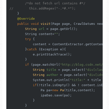
/*do not fetch url contains #*/
//        this.addRegex("-.*#.*");
    }

@Override
public
void
visit
(Page page, CrawlDatums next)
 
String
url
=
 page.getUrl();

        String content=
""
;

try
 {

            content = ContentExtractor.getContentBy
        }
catch
 (Exception e){

            e.printStackTrace();

        }

if
 (page.matchUrl(
"http://blog.csdn.net/.*/
String
title
=
 page.select(
"div[class=a
String
author
=
 page.select(
"div[id=blo
            System.out.println(
"title:"
 + title + 
"
if
(!title.isEmpty() && ! content.isEmpty
                Pa pa=
new
Pa
(title,content);

                ipaDao.save(pa);

            }

        }
