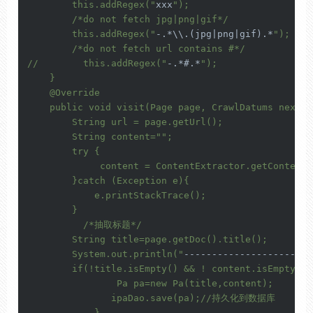
        this.addRegex("
xxx
");

        /*do not fetch jpg|png|gif*/

        this.addRegex("
-.*\\.(jpg|png|gif).*
");

        /*do not fetch url contains #*/

//        this.addRegex("
-.*#.*
");

    }

    @Override

    public void visit(Page page, CrawlDatums next) {
        String url = page.getUrl();

        String content="
";

        try {

             content = ContentExtractor.getContentB
        }catch (Exception e){

            e.printStackTrace();

        }

          /*抽取标题*/

        String title=page.getDoc().title();

        System.out.println("
-------------------->
"+
        if(!title.isEmpty() && ! content.isEmpty()){
                Pa pa=new Pa(title,content);

               ipaDao.save(pa);//持久化到数据库

            }
