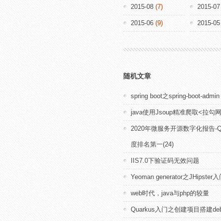
2015-08
(7)
2015-07
2015-06
(9)
2015-05
随机文章
spring boot之spring-boot-admin
java使用Jsoup精准爬取<拉勾
2020年微服务开源数字化报告-Qu
度排名第一(24)
IIS7.0下验证码无效问题
Yeoman generator之JHipste
web时代，java与php的较量
Quarkus入门之创建项目搭建deb