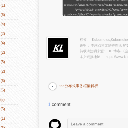
(1)
(6)
(4)
(2)
标签:
Kubernetes
,
Kubernetes
(4)
说明： 本站点博文除特殊说明转
转载请注明来源:
KL博客
-
《企
(2)
本文链接地址:
https://www.ka
(5)
(2)
(6)
tcc分布式事务框架解析
(5)
(5)
1
comment
(5)
(1)
(6)