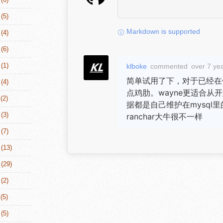
(5)
Markdown is supported
(4)
(6)
(1)
klboke
commented
over 7 ye
简单试用了下，对于已经在
(4)
点鸡肋。wayne更适合从
(2)
据都是自己维护在mysql
(3)
ranchar大牛很不一样
(7)
(13)
(29)
(2)
(5)
(5)