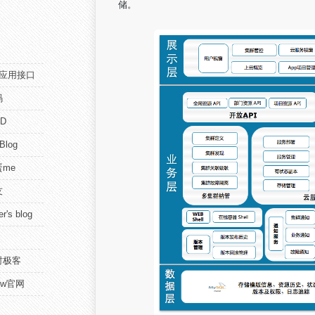
储。
pi应用接口
码
D
 Blog
me
友
r's blog
时极客
view官网