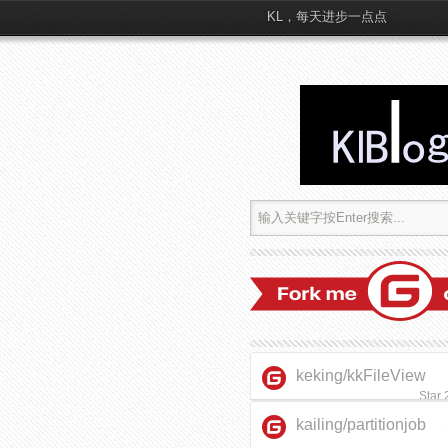
KL，每天进步一点点
keking/kkFileView
Star
kailing/partitionjob