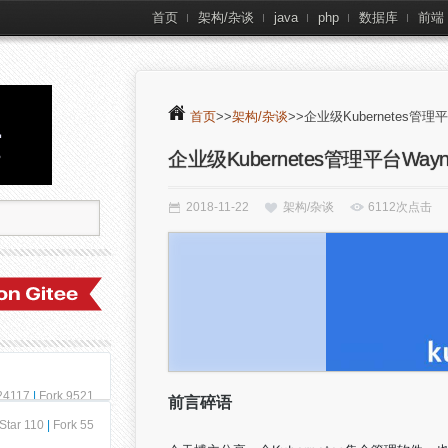
首页
架构/杂谈
java
php
数据库
前端
首页
>>
架构/杂谈
>>企业级Kubernetes管理平
企业级Kubernetes管理平台Wayn
2018-11-22
架构/杂谈
6112次点击
 24117
|
Fork 9521
前言碎语
Star 110
|
Fork 55