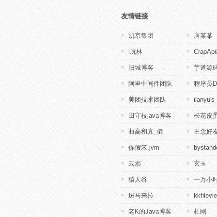
友情链接
凯京集团
唐某某
i玩林
CrapA
旧城博客
芋道源
阿里中间件团队
程序员D
美团技术团队
ilanyu's
田守枝java博客
松花皮蛋
曲高和寡_健
王念好
你假笨.jvm
bystande
云邪
玄玉
猿人谷
一万小
斑马来拉
kkfile
老K的Java博客
杜刚