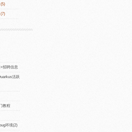
(5)
(7)
网>招聘信息
arkus活跃
r入门教程
ug环境(2)