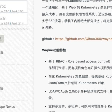
Kubernetes集全管理软件，
今天博主分享一个
qrpc
一个通用的、基于 Web 的 Kubernetes 多
tar 210
|
Fork 106
接入成本， 拥有完整的权限管理系统，适应多租
ock-
务于360搜索，承载了内部绝大部分业务，稳定
tar 876
|
Fork 314
的考验。
github：
https://github.com/Qihoo360/wayn
签
Wayne功能特性
私服
基于 RBAC（Role based access
作部门资源，拥有项目角色允许操作项目资
简化 Kubernetes 对象创建：提供基础 
Json/Yaml文件创建 Kubernetes 对象。
开源
LDAP/OAuth 2.0/DB 多种登录模式支持
录。
支持多集群、多租户：可以同时管理多个 Ku
pe Nexus